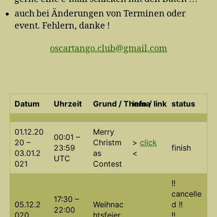
auch bei Änderungen von Terminen oder
event. Fehlern, danke !
oscartango.club@gmail.com
Datum
Uhrzeit
Grund / Thema
info / link
status
01.12.20
Merry
00:01 –
20 –
Christm
>
click
23:59
finish
03.01.2
as
<
UTC
021
Contest
!!
cancelle
17:30 –
05.12.2
Weihnac
d !!
22:00
020
htsfeier
!!