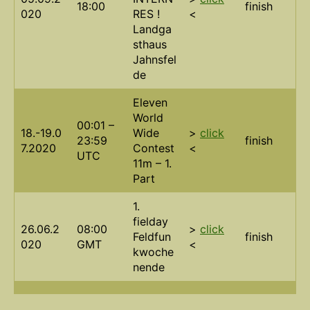
18:00
finish
020
RES !
<
Landga
sthaus
Jahnsfel
de
Eleven
World
00:01 –
18.-19.0
Wide
>
click
23:59
finish
7.2020
Contest
<
UTC
11m – 1.
Part
1.
fielday
26.06.2
08:00
>
click
Feldfun
finish
020
GMT
<
kwoche
nende