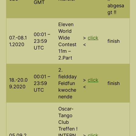
GMT
abgesa
gt !!
Eleven
World
00:01 –
07.-08.1
Wide
>
click
23:59
finish
1.2020
Contest
<
UTC
11m –
2.Part
2.
00:01 –
fieldday
18.-20.0
>
click
23:59
Feldfun
finish
9.2020
<
UTC
kwoche
nende
Oscar-
Tango
Club
Treffen !
05.09.2
INTERN
>
click