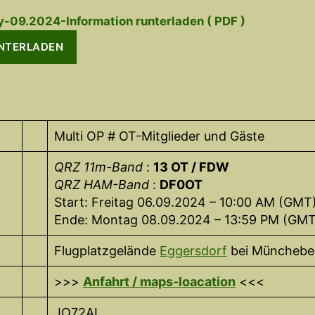
y-09.2024-Information runterladen ( PDF )
NTERLADEN
Multi OP # OT-Mitglieder und Gäste
QRZ 11m-Band
:
13 OT / FDW
QRZ HAM-Band
:
DF0OT
Start: Freitag 06.09.2024 – 10:00 AM (GMT
Ende: Montag 08.09.2024 – 13:59 PM (GMT
Flugplatzgelände
Eggersdorf
bei Münchebe
>>>
Anfahrt / maps-loacation
<<<
JO72AL