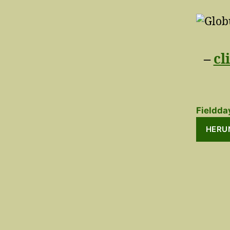
–
cl
Fieldda
HERU