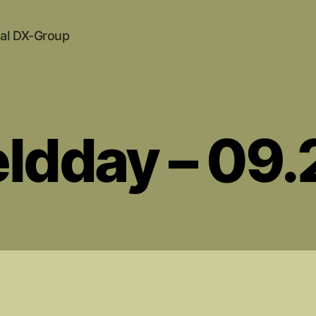
al DX-Group
ieldday – 09