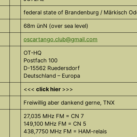
federal state of Brandenburg / Märkisch O
68m ünN (over sea level)
oscartango.club@gmail.com
OT-HQ
Postfach 100
D-15562 Ruedersdorf
Deutschland – Europa
<<<
click hier
>>>
Freiwillig aber dankend gerne, TNX
27,035 MHz FM = CN 7
149,100 MHz FM = CN 5
438,7750 MHz FM = HAM-relais