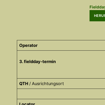
Fieldda
HERU
Operator
3. fieldday-termin
QTH
/ Ausrichtungsort
Locator