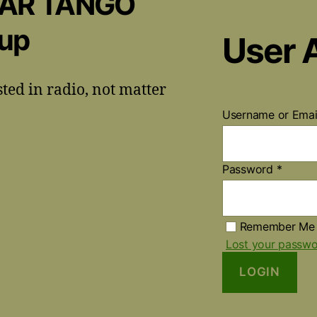
CAR TANGO
oup
User 
sted in radio, not matter
Username or Ema
Password
*
Remember Me
Lost your passw
LOGIN