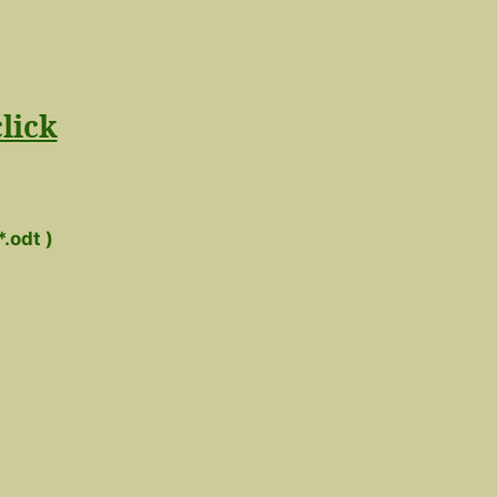
lick
.odt )