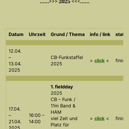
……>>> 2025 <<<……
Datum
Uhrzeit
Grund / Thema
info / link
statu
12.04.
–
CB-Funkstaffel
>
click
<
finish
13.04.
2025
2025
1. fieldday
2025
CB – Funk /
11m Band &
17.04.
HAM
–
16:00 –
viel Zeit und
>
click
<
finish
21.04.
14:00
Platz für
2025