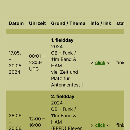
Datum
Uhrzeit
Grund / Thema
info / link
statu
1. fieldday
2024
17.05.
CB – Funk /
00:01 –
–
11m Band &
23:59
>
click
<
finish
20.05.
HAM
UTC
2024
viel Zeit und
Platz für
Antennentest !
2. fieldday
2024
CB – Funk /
28.06.
11m Band &
12:00 –
–
HAM
16:00
>
click
<
finish
30.06.
(EPFD) Eleven