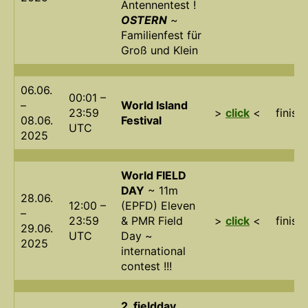
Antennentest !
OSTERN
~
Familienfest für
Groß und Klein
06.06.
00:01 –
–
World Island
23:59
>
click
<
finish
08.06.
Festival
UTC
2025
World FIELD
DAY
~ 11m
28.06.
12:00 –
(EPFD) Eleven
–
23:59
& PMR Field
>
click
<
finish
29.06.
UTC
Day ~
2025
international
contest !!!
2. fieldday