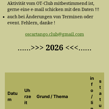
Aktivität vom OT-Club mitbestimmend ist,
gerne eine e-mail schicken mit den Daten !!!
auch bei Änderungen von Terminen oder
event. Fehlern, danke !
oscartango.club@gmail.com
……>
>
>
2026
<
<
<……
in
s
f
t
Uh
o
Datu
a
rze
Grund / Thema
/
m
t
it
li
u
n