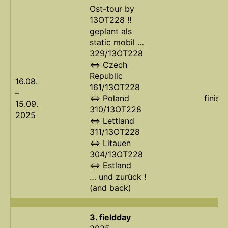
Ost-tour by
13OT228 !!
geplant als
static mobil …
329/13OT228
<=> Czech
Republic
16.08.
161/13OT228
–
<=> Poland
finish
15.09.
310/13OT228
2025
<=> Lettland
311/13OT228
<=> Litauen
304/13OT228
<=> Estland
… und zurück !
(and back)
3. fieldday