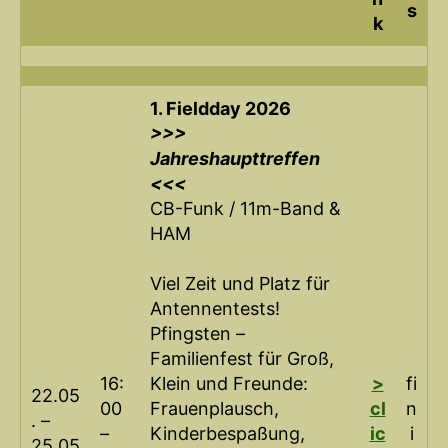
s
k
1. Fieldday 2026
>>>
Jahreshaupttreffen
<<<
CB-Funk / 11m-Band &
HAM
Viel Zeit und Platz für
Antennentests!
Pfingsten –
Familienfest für Groß,
16:
Klein und Freunde:
>
fi
22.05
00
Frauenplausch,
cl
n
. –
–
Kinderbespaßung,
ic
i
25.05