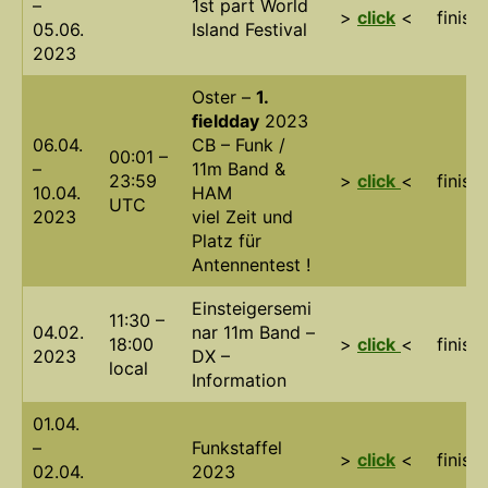
–
1st part World
>
click
<
finish
05.06.
Island Festival
2023
Oster –
1.
fieldday
2023
06.04.
CB – Funk /
00:01 –
–
11m Band &
23:59
>
click
<
finish
10.04.
HAM
UTC
2023
viel Zeit und
Platz für
Antennentest !
Einsteigersemi
11:30 –
04.02.
nar 11m Band –
18:00
>
click
<
finish
2023
DX –
local
Information
01.04.
–
Funkstaffel
>
click
<
finish
02.04.
2023