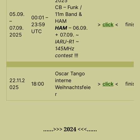
2025
CB – Funk /
05.09.
11m Band &
00:01 –
–
HAM
23:59
>
click
<
finish
07.09.
HAM
– 06.09.
UTC
2025
+ 07.09. ~
IARU-R1 ~
145MHz
contest
!!!
Oscar Tango
22.11.2
interne
18:00
>
click
<
finish
025
Weihnachtsfeie
r
……>>> 2024 <<<……