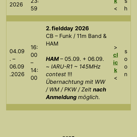
23:
k
s
2026
59
<
h
2. fieldday
2026
CB – Funk / 11m Band &
HAM
16:
>
04.09
s
00
cl
. –
HAM
– 05.09. + 06.09.
o
–
ic
06.09
~
IARU-R1 ~ 145MHz
o
14:
k
.2026
contest
!!!
n
00
<
Übernachtung mit WW
/ WM / PKW / Zelt
nach
Anmeldung
möglich.