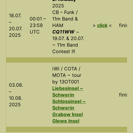
2025
CB – Funk /
18.07.
00:01 –
11m Band &
–
23:59
HAM
>
click
<
finish
20.07.
UTC
CQ11WW
~
2025
19.07. & 20.07.
~ 11m Band
Contest !!!
iWi / COTA /
MOTA ~ tour
by 13OT001
03.08.
Liebesinsel ~
–
Schwerin
finish
10.08.
Schlossinsel ~
2025
Schwerin
Grabow Insel
Glewe Insel