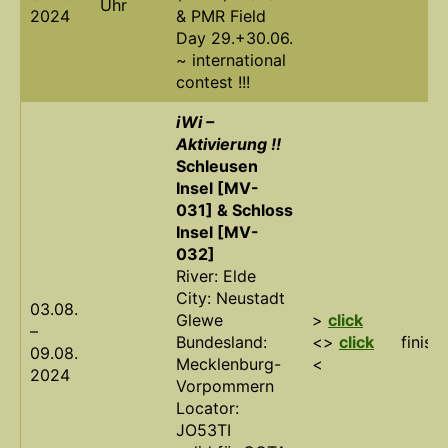
Uhr
2024
& PMR Field
Day 29.+30.06.
~ international
contest !!!
iWi –
Aktivierung !!
Schleusen
Insel [MV-
031] & Schloss
Insel [MV-
032]
River: Elde
City: Neustadt
03.08.
Glewe
>
click
–
Bundesland:
<>
click
finish
09.08.
Mecklenburg-
<
2024
Vorpommern
Locator:
JO53TI