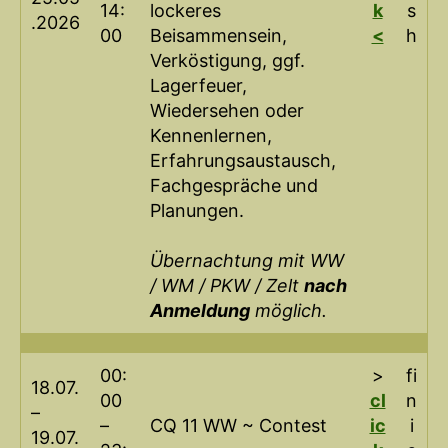
14:
lockeres
k
s
.2026
00
Beisammensein,
<
h
Verköstigung, ggf.
Lagerfeuer,
Wiedersehen oder
Kennenlernen,
Erfahrungsaustausch,
Fachgespräche und
Planungen.
Übernachtung mit WW
/ WM / PKW / Zelt
nach
Anmeldung
möglich.
00:
>
fi
18.07.
00
cl
n
–
–
CQ 11 WW ~ Contest
ic
i
19.07.