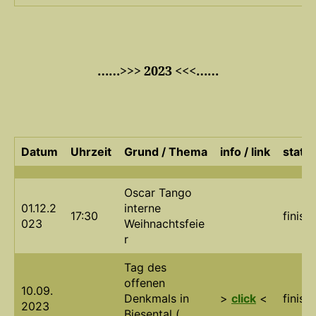
……>>> 2023 <<<……
Datum
Uhrzeit
Grund / Thema
info / link
statu
Oscar Tango
01.12.2
interne
17:30
finish
023
Weihnachtsfeie
r
Tag des
offenen
10.09.
Denkmals in
>
click
<
finish
2023
Biesental (