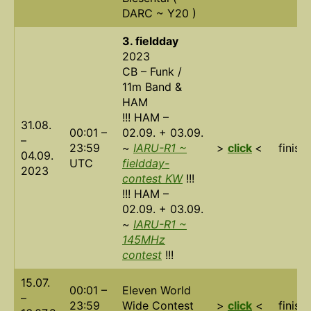
DARC ~ Y20 )
3. fieldday
2023
CB – Funk /
11m Band &
HAM
!!! HAM –
31.08.
00:01 –
02.09. + 03.09.
–
23:59
~
IARU-R1 ~
>
click
<
finish
04.09.
UTC
fieldday-
2023
contest KW
!!!
!!! HAM –
02.09. + 03.09.
~
IARU-R1 ~
145MHz
contest
!!!
15.07.
00:01 –
Eleven World
–
23:59
Wide Contest
>
click
<
finish