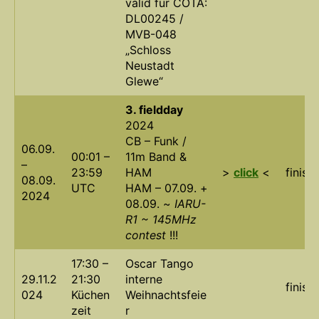
valid für COTA:
DL00245 /
MVB-048
„Schloss
Neustadt
Glewe“
3. fieldday
2024
CB – Funk /
06.09.
00:01 –
11m Band &
–
23:59
HAM
>
click
<
finish
08.09.
UTC
HAM – 07.09. +
2024
08.09. ~
IARU-
R1 ~ 145MHz
contest
!!!
17:30 –
Oscar Tango
29.11.2
21:30
interne
finish
024
Küchen
Weihnachtsfeie
zeit
r