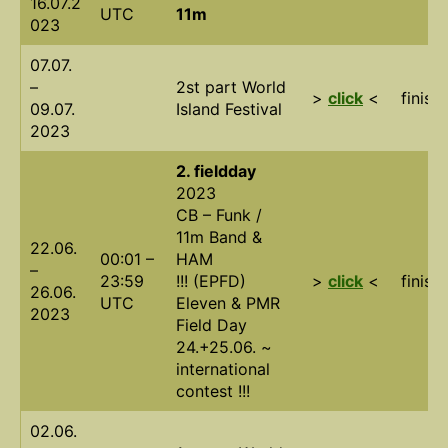
16.07.2
UTC
11m
023
07.07.
–
2st part World
>
click
<
finish
09.07.
Island Festival
2023
2. fieldday
2023
CB – Funk /
11m Band &
22.06.
00:01 –
HAM
–
23:59
!!! (EPFD)
>
click
<
finish
26.06.
UTC
Eleven & PMR
2023
Field Day
24.+25.06. ~
international
contest !!!
02.06.