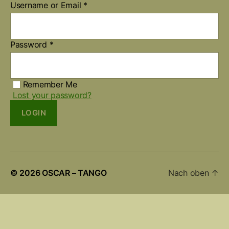
Username or Email
*
Password
*
Remember Me
Lost your password?
LOGIN
© 2026
OSCAR – TANGO
Nach oben
↑