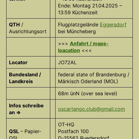
Ende: Montag 21.04.2025 –
13:59 Küchenzeit
QTH
/
Flugplatzgelände
Eggersdorf
Ausrichtungsort
bei Müncheberg
>>>
Anfahrt / maps-
loacation
<<<
Locator
JO72AL
Bundesland /
federal state of Brandenburg /
Landkreis
Märkisch Oderland (MOL)
68m ünN (over sea level)
Infos schreibe
oscartango.club@gmail.com
an =>
OT-HQ
QSL
– Papier-
Postfach 100
QSL
D-15562 Ruedersdorf