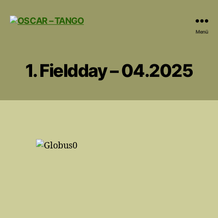
OSCAR
Menü
-
TANGO
1. Fieldday – 04.2025