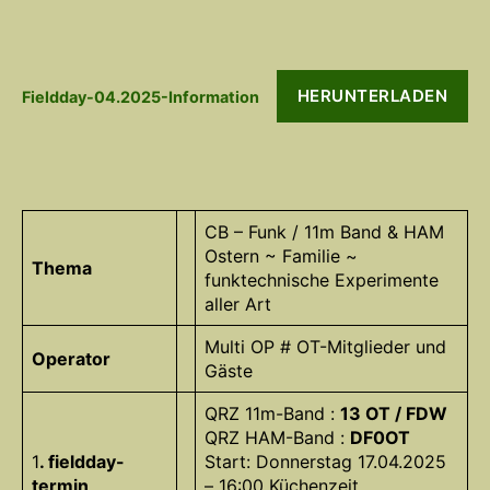
HERUNTERLADEN
Fieldday-04.2025-Information
CB – Funk / 11m Band & HAM
Ostern ~ Familie ~
Thema
funktechnische Experimente
aller Art
Multi OP # OT-Mitglieder und
Operator
Gäste
QRZ 11m-Band :
13 OT / FDW
QRZ HAM-Band :
DF0OT
1
. fieldday-
Start: Donnerstag 17.04.2025
termin
– 16:00 Küchenzeit