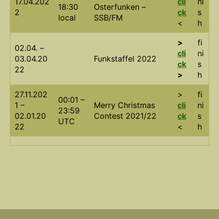
17.04.202
cli
ni
18:30
Osterfunken –
2
ck
s
local
SSB/FM
<
h
>
fi
02.04. –
cli
ni
03.04.20
Funkstaffel 2022
ck
s
22
>
h
27.11.202
>
fi
00:01 –
1 –
Merry Christmas
cli
ni
23:59
02.01.20
Contest 2021/22
ck
s
UTC
22
<
h