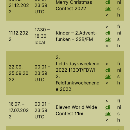
Merry Christmas
cli
ni
31.12.202
23:59
Contest 2022
ck
s
2
UTC
<
h
>
fi
17:30 –
11.12.202
Kinder – 2.Advent-
cli
ni
18:30
2
funken – SSB/FM
ck
s
local
<
h
2.
field~day~weekend
>
fi
22.09. –
00:01 –
2022 [13OT/FDW]
cli
ni
25.09.20
23:59
2.
ck
s
22
UTC
Feldfunkwochenend
<
h
e 2022
>
fi
16.07. –
00:01 –
Eleven World Wide
cli
ni
17.07.202
23:59
Contest
11m
ck
s
2
UTC
<
h