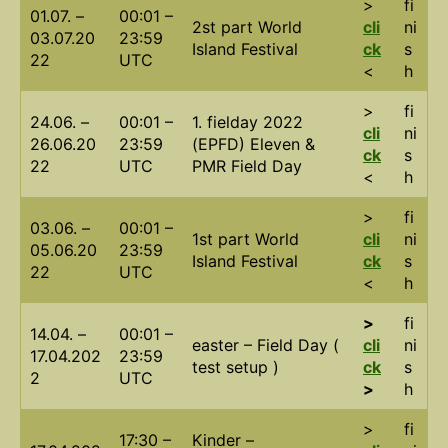
>
fi
01.07. –
00:01 –
2st part World
cli
ni
03.07.20
23:59
Island Festival
ck
s
22
UTC
<
h
>
fi
24.06. –
00:01 –
1. fielday 2022
cli
ni
26.06.20
23:59
(EPFD) Eleven &
ck
s
22
UTC
PMR Field Day
<
h
>
fi
03.06. –
00:01 –
1st part World
cli
ni
05.06.20
23:59
Island Festival
ck
s
22
UTC
<
h
>
fi
14.04. –
00:01 –
easter – Field Day (
cli
ni
17.04.202
23:59
test setup )
ck
s
2
UTC
>
h
>
fi
17:30 –
Kinder –