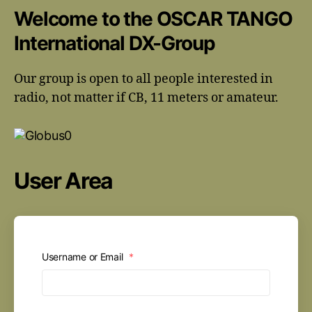
Welcome to the OSCAR TANGO
International DX-Group
Our group is open to all people interested in
radio, not matter if CB, 11 meters or amateur.
User Area
Username or Email
*