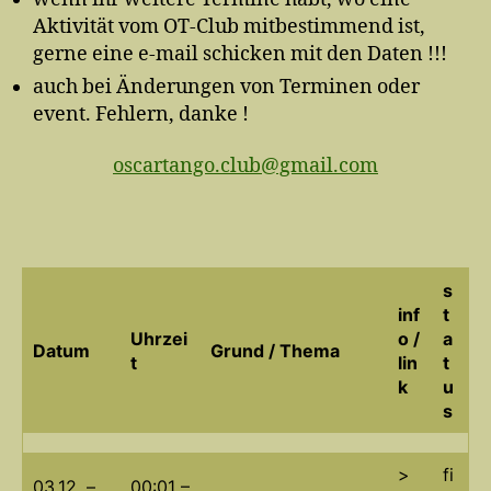
Aktivität vom OT-Club mitbestimmend ist,
gerne eine e-mail schicken mit den Daten !!!
auch bei Änderungen von Terminen oder
event. Fehlern, danke !
oscartango.club@gmail.com
s
inf
t
Uhrzei
o /
a
Datum
Grund / Thema
t
lin
t
k
u
s
>
fi
03.12. –
00:01 –