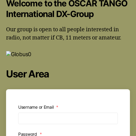
Welcome to the OSCAR TANGO
International DX-Group
Our group is open to all people interested in
radio, not matter if CB, 11 meters or amateur.
User Area
Username or Email
*
Password
*