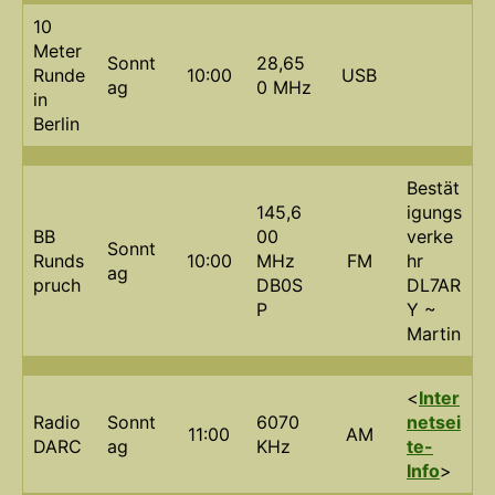
10
Meter
Sonnt
28,65
Runde
10:00
USB
ag
0 MHz
in
Berlin
Bestät
145,6
igungs
BB
00
verke
Sonnt
Runds
10:00
MHz
FM
hr
ag
pruch
DB0S
DL7AR
P
Y ~
Martin
<
Inter
Radio
Sonnt
6070
netsei
11:00
AM
DARC
ag
KHz
te-
Info
>