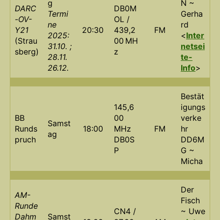
g
N ~
DARC
DB0M
Termi
Gerha
-OV-
OL /
ne
rd
Y21
20:30
439,2
FM
2025:
<
Inter
(Strau
00 MH
31.10. ;
netsei
sberg)
z
28.11.
te-
26.12.
Info
>
Bestät
145,6
igungs
BB
00
verke
Samst
Runds
18:00
MHz
FM
hr
ag
pruch
DB0S
DD6M
P
G ~
Micha
Der
AM-
Fisch
Runde
CN4 /
~ Uwe
Dahm
Samst