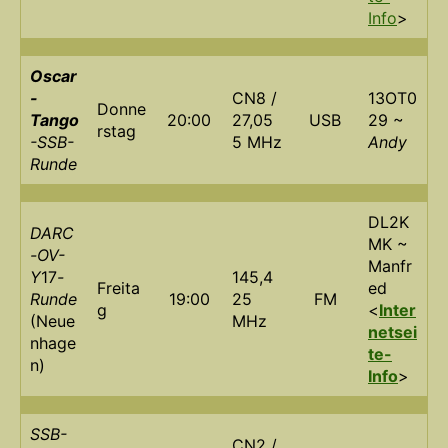
Info
>
Oscar
-
CN8 /
13OT0
Donne
Tango
20:00
27,05
USB
29 ~
rstag
-SSB-
5 MHz
Andy
Runde
DL2K
DARC
MK ~
-OV-
Manfr
Y
17
-
145,4
Freita
ed
Runde
19:00
25
FM
g
<
Inter
(Neue
MHz
netsei
nhage
te-
n)
Info
>
SSB-
CN2 /