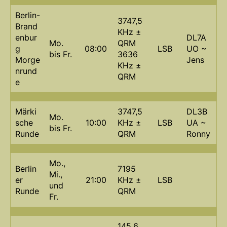
Berlin-
3747,5
Brand
KHz ±
enbur
DL7A
Mo.
QRM
g
08:00
LSB
UO ~
bis Fr.
3636
Morge
Jens
KHz ±
nrund
QRM
e
Märki
3747,5
DL3B
Mo.
sche
10:00
KHz ±
LSB
UA ~
bis Fr.
Runde
QRM
Ronny
Mo.,
Berlin
7195
Mi.,
er
21:00
KHz ±
LSB
und
Runde
QRM
Fr.
145,6