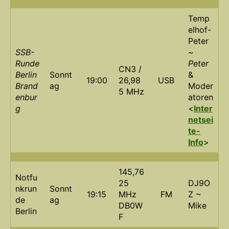
Temp
elhof-
Peter
SSB-
~
Runde
Peter
CN3 /
Berlin
Sonnt
&
19:00
26,98
USB
Brand
ag
Moder
5 MHz
enbur
atoren
g
<
Inter
netsei
te-
Info
>
145,76
Notfu
25
DJ9O
nkrun
Sonnt
19:15
MHz
FM
Z ~
de
ag
DB0W
Mike
Berlin
F