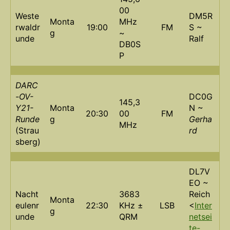
00
Weste
DM5R
Monta
MHz
rwaldr
19:00
FM
S ~
g
~
unde
Ralf
DB0S
P
DARC
-OV-
DC0G
145,3
Y21-
Monta
N ~
20:30
00
FM
Runde
g
Gerha
MHz
(Strau
rd
sberg)
DL7V
EO ~
Nacht
3683
Reich
Monta
eulenr
22:30
KHz ±
LSB
<
Inter
g
unde
QRM
netsei
te-