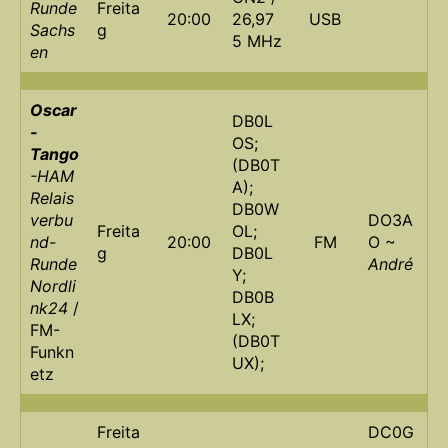
Runde
Freita
20:00
26,97
USB
Sachs
g
5 MHz
en
Oscar
DB0L
-
OS;
Tango
(DB0T
-HAM
A);
Relais
DB0W
verbu
DO3A
Freita
OL;
nd-
20:00
FM
O ~
g
DB0L
Runde
André
Y;
Nordli
DB0B
nk24
/
LX;
FM-
(DB0T
Funkn
UX);
etz
Freita
DC0G