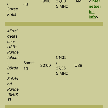
19:00
27,00
AM
<
Inter
e
ag
5 MHz
netsei
Spree
te-
Kreis
Info
>
Mittel
deuts
che-
USB-
Runde
(ehem
CN35
.
Samst
/
20:00
USB
Börde
ag
27,35
-
5 MHz
Salzla
nd-
Runde
(SN/S
T)