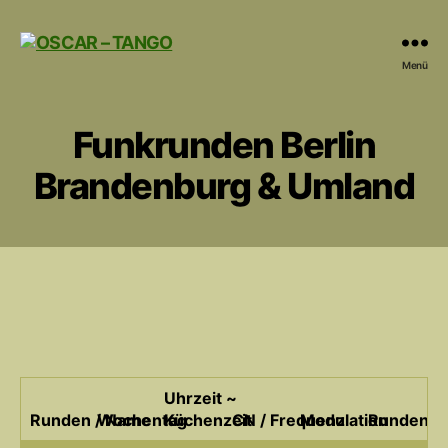
OSCAR
Menü
-
TANGO
Funkrunden Berlin
Brandenburg & Umland
Uhrzeit ~
Runden / Name
Wochentag
Küchenzeit
CN / Frequenz
Modulation
Rundenlei