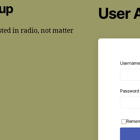
oup
User 
sted in radio, not matter
Username 
Passwor
Remem