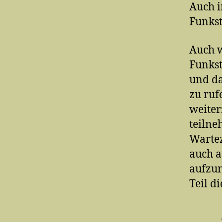
Auch i
Funkst
Auch w
Funkst
und da
zu ruf
weiter
teilne
Wartez
auch a
aufzun
Teil d