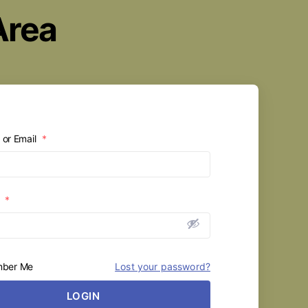
Area
or Email
*
d
*
ber Me
Lost your password?
LOGIN