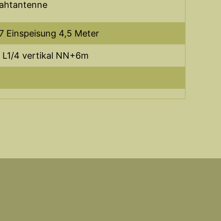
rahtantenne
 Einspeisung 4,5 Meter
 L1/4 vertikal NN+6m