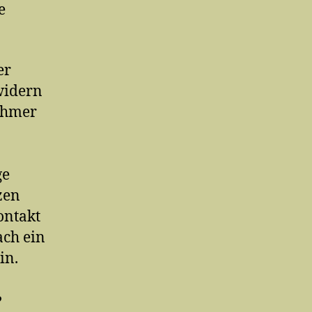
e
er
rwidern
ehmer
ge
zen
ontakt
ach ein
in.
e