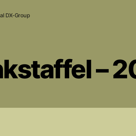
al DX-Group
kstaffel – 