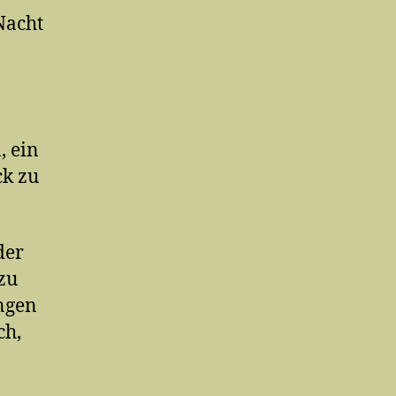
 Nacht
, ein
ck zu
der
zu
ungen
ch,