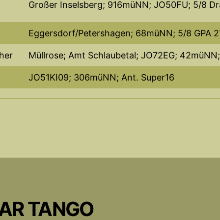
Großer Inselsberg; 916müNN; JO50FU; 5/8 D
Eggersdorf/Petershagen; 68müNN; 5/8 GPA 27
her
Müllrose; Amt Schlaubetal; JO72EG; 42müNN;
JO51KI09; 306müNN; Ant. Super16
CAR TANGO