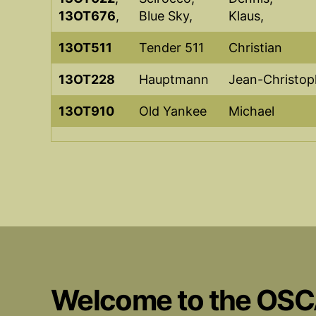
13OT676
,
Blue Sky,
Klaus,
13OT511
Tender 511
Christian
13OT228
Hauptmann
Jean-Christop
13OT910
Old Yankee
Michael
Welcome to the OS