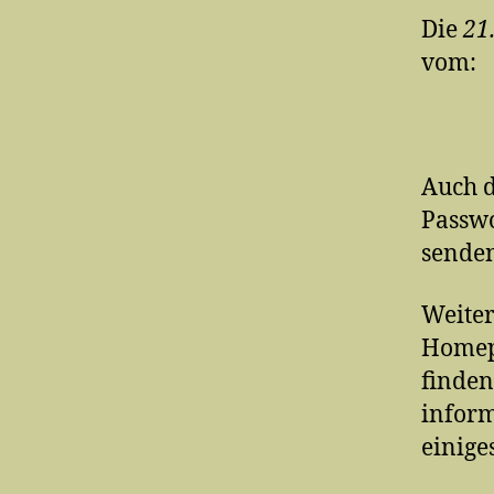
Die
21
vom:
Auch d
Passwo
sende
Weiter
Homep
finden
inform
einige