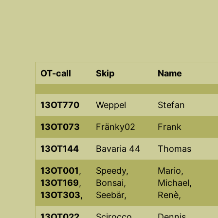
OT-call
Skip
Name
13OT770
Weppel
Stefan
13OT073
Fränky02
Frank
13OT144
Bavaria 44
Thomas
13OT001
,
Speedy,
Mario,
13OT169
,
Bonsai,
Michael,
13OT303
,
Seebär,
Renè,
13OT022
,
Scirocco,
Dennis,