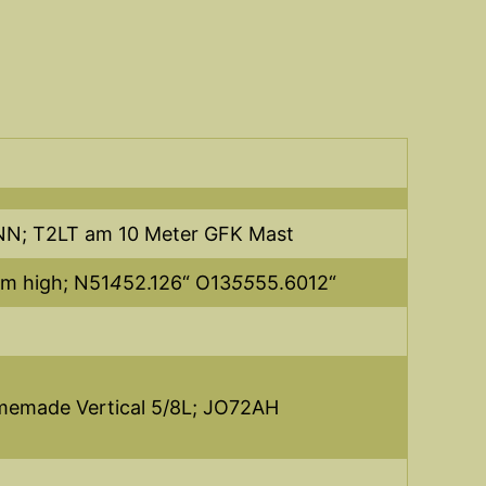
üNN; T2LT am 10 Meter GFK Mast
m high; N51
4
52.126“ O13
55
55.6012“
emade Vertical 5/8L; JO72AH