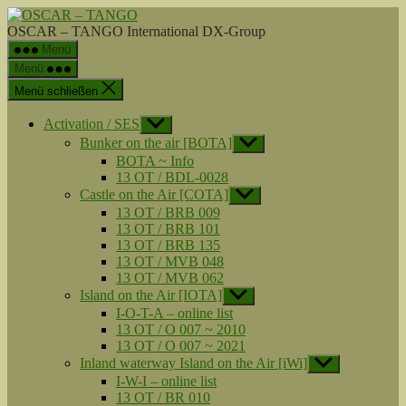
Zum
OSCAR
Inhalt
-
OSCAR – TANGO International DX-Group
springen
TANGO
Menü
Menü
Menü schließen
Activation / SES
Untermenü
anzeigen
Bunker on the air [BOTA]
Untermenü
anzeigen
BOTA ~ Info
13 OT / BDL-0028
Castle on the Air [COTA]
Untermenü
anzeigen
13 OT / BRB 009
13 OT / BRB 101
13 OT / BRB 135
13 OT / MVB 048
13 OT / MVB 062
Island on the Air [IOTA]
Untermenü
anzeigen
I-O-T-A – online list
13 OT / O 007 ~ 2010
13 OT / O 007 ~ 2021
Inland waterway Island on the Air [iWi]
Untermenü
anzeigen
I-W-I – online list
13 OT / BR 010