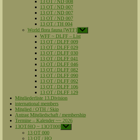
13 OT / ND 008
13 OT / ND 007
13 OT / ND 007
13 OT / ND 007
13 OT / TH 004
World flora fauna [WFF]
Untermenü
anzeigen
WFF ~ DLFF – List
13 OT / DLFF 009
13 OT / DLFF 029
13 OT / DLFF 030
13 OT / DLFF 041
13 OT / DLFF 046
13 OT / DLFF 082
13 OT / DLFF 090
13 OT / DLFF 092
13 OT / DLFF 106
13 OT / DLFF 129
Mitgliederliste 13.Division
international members
Mitglied / QTH / Skip
Antrag Mitgliedschaft / membership
Termine – Kalender ~~ 2026
13OT/HQ ~ 13OT000
Untermenü
anzeigen
13 OT 000
13 OT / HQ