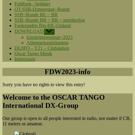
Feldfunk / fieldday
OT-SSB-Donnerstag~Runde
SSB~Runde BE ~ BR
SSB~Runde BB ~ BR ~ memberlog
Funkrunden Bln-BR-Umland
DOWNLOAD
Untermenü
anzeigen
Einsteigerseminar~2023
Allgemeinzuteilungen
DL0FO – Y21 – Clubstation
Oscar Tango Musik
Impressum
FDW2023-info
Sorry you have no rights to view this entry!
Welcome to the OSCAR TANGO
International DX-Group
Our group is open to all people interested in radio, not matter if CB,
11 meters or amateur.