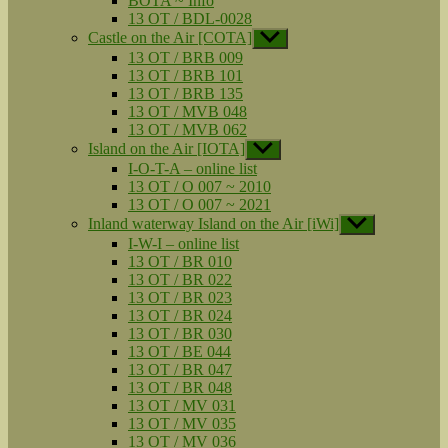
BOTA ~ Info
13 OT / BDL-0028
Castle on the Air [COTA]
Untermenü
anzeigen
13 OT / BRB 009
13 OT / BRB 101
13 OT / BRB 135
13 OT / MVB 048
13 OT / MVB 062
Island on the Air [IOTA]
Untermenü
anzeigen
I-O-T-A – online list
13 OT / O 007 ~ 2010
13 OT / O 007 ~ 2021
Inland waterway Island on the Air [iWi]
Untermenü
anzeigen
I-W-I – online list
13 OT / BR 010
13 OT / BR 022
13 OT / BR 023
13 OT / BR 024
13 OT / BR 030
13 OT / BE 044
13 OT / BR 047
13 OT / BR 048
13 OT / MV 031
13 OT / MV 035
13 OT / MV 036