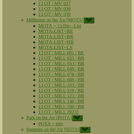
13 OT / MV 037
13 OT / MV 038
13 OT / MV 039
Millhouse on the Air [MOTA]
Untermenü
anzeigen
MOTA ~ 13.Div. -List
MOTA-LIST~BE
MOTA-LIST~BR
MOTA-LIST~HB
MOTA-LIST~LS
13 OT / MILL 001 / BE
13 OT / MILL 025 / BR
13 OT / MILL 033 / BR
13 OT / MILL 049 / BR
13 OT / MILL 078 / BR
13 OT / MILL 088 / BR
13 OT / MILL 103 / BR
13 OT / MILL 119 / BR
13 OT / MILL 123 / BR
13 OT / MILL 148 / BR
13 OT / MILL 160 / BR
13 OT / MILL 29231
Park on the Air [POTA]
Untermenü
anzeigen
POTA ~ info
Summits on the Air [SOTA]
Untermenü
anzeigen