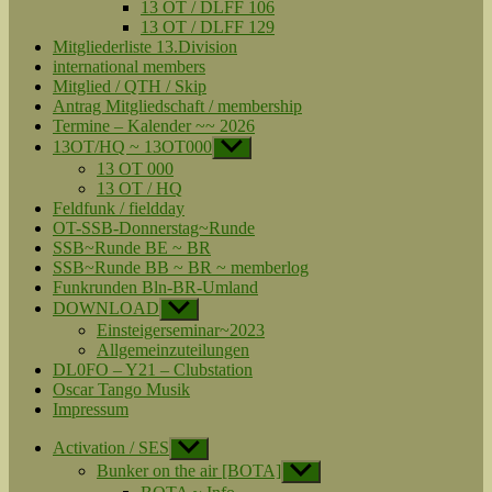
13 OT / DLFF 106
13 OT / DLFF 129
Mitgliederliste 13.Division
international members
Mitglied / QTH / Skip
Antrag Mitgliedschaft / membership
Termine – Kalender ~~ 2026
13OT/HQ ~ 13OT000
Untermenü
anzeigen
13 OT 000
13 OT / HQ
Feldfunk / fieldday
OT-SSB-Donnerstag~Runde
SSB~Runde BE ~ BR
SSB~Runde BB ~ BR ~ memberlog
Funkrunden Bln-BR-Umland
DOWNLOAD
Untermenü
anzeigen
Einsteigerseminar~2023
Allgemeinzuteilungen
DL0FO – Y21 – Clubstation
Oscar Tango Musik
Impressum
Activation / SES
Untermenü
anzeigen
Bunker on the air [BOTA]
Untermenü
anzeigen