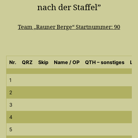
nach der Staffel”
Team „Rauner Berge“ Startnummer: 90
Nr.
QRZ
Skip
Name / OP
QTH – sonstiges
Loc
1
2
3
4
5