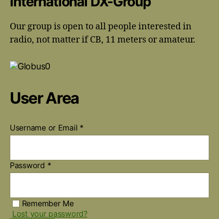
International DX-Group
Our group is open to all people interested in
radio, not matter if CB, 11 meters or amateur.
User Area
Username or Email
*
Password
*
Remember Me
Lost your password?