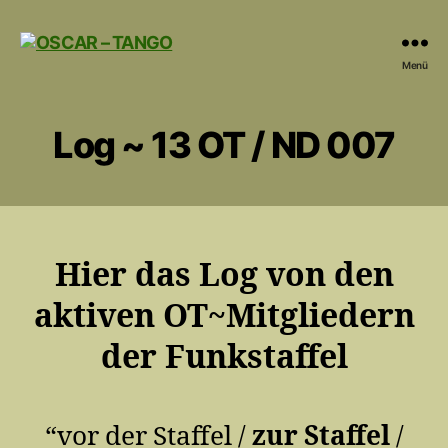
OSCAR
Menü
-
TANGO
Log ~ 13 OT / ND 007
Hier das Log von den
aktiven OT~Mitgliedern
der Funkstaffel
“vor der Staffel /
zur Staffel
/