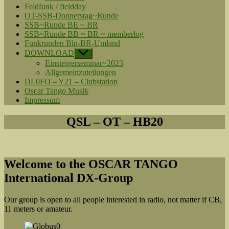
Feldfunk / fieldday
OT-SSB-Donnerstag~Runde
SSB~Runde BE ~ BR
SSB~Runde BB ~ BR ~ memberlog
Funkrunden Bln-BR-Umland
DOWNLOAD
Untermenü
anzeigen
Einsteigerseminar~2023
Allgemeinzuteilungen
DL0FO – Y21 – Clubstation
Oscar Tango Musik
Impressum
QSL – OT – HB20
Welcome to the OSCAR TANGO
International DX-Group
Our group is open to all people interested in radio, not matter if CB,
11 meters or amateur.