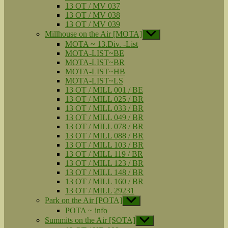
13 OT / MV 037
13 OT / MV 038
13 OT / MV 039
Millhouse on the Air [MOTA]
Untermenü
anzeigen
MOTA ~ 13.Div. -List
MOTA-LIST~BE
MOTA-LIST~BR
MOTA-LIST~HB
MOTA-LIST~LS
13 OT / MILL 001 / BE
13 OT / MILL 025 / BR
13 OT / MILL 033 / BR
13 OT / MILL 049 / BR
13 OT / MILL 078 / BR
13 OT / MILL 088 / BR
13 OT / MILL 103 / BR
13 OT / MILL 119 / BR
13 OT / MILL 123 / BR
13 OT / MILL 148 / BR
13 OT / MILL 160 / BR
13 OT / MILL 29231
Park on the Air [POTA]
Untermenü
anzeigen
POTA ~ info
Summits on the Air [SOTA]
Untermenü
anzeigen