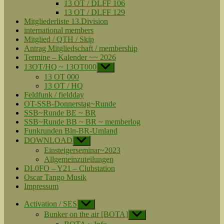
13 OT / DLFF 106
13 OT / DLFF 129
Mitgliederliste 13.Division
international members
Mitglied / QTH / Skip
Antrag Mitgliedschaft / membership
Termine – Kalender ~~ 2026
13OT/HQ ~ 13OT000
Untermenü
anzeigen
13 OT 000
13 OT / HQ
Feldfunk / fieldday
OT-SSB-Donnerstag~Runde
SSB~Runde BE ~ BR
SSB~Runde BB ~ BR ~ memberlog
Funkrunden Bln-BR-Umland
DOWNLOAD
Untermenü
anzeigen
Einsteigerseminar~2023
Allgemeinzuteilungen
DL0FO – Y21 – Clubstation
Oscar Tango Musik
Impressum
Activation / SES
Untermenü
anzeigen
Bunker on the air [BOTA]
Untermenü
anzeigen