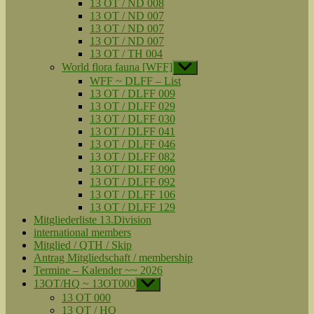
13 OT / ND 008
13 OT / ND 007
13 OT / ND 007
13 OT / ND 007
13 OT / TH 004
World flora fauna [WFF]
Untermenü
anzeigen
WFF ~ DLFF – List
13 OT / DLFF 009
13 OT / DLFF 029
13 OT / DLFF 030
13 OT / DLFF 041
13 OT / DLFF 046
13 OT / DLFF 082
13 OT / DLFF 090
13 OT / DLFF 092
13 OT / DLFF 106
13 OT / DLFF 129
Mitgliederliste 13.Division
international members
Mitglied / QTH / Skip
Antrag Mitgliedschaft / membership
Termine – Kalender ~~ 2026
13OT/HQ ~ 13OT000
Untermenü
anzeigen
13 OT 000
13 OT / HQ