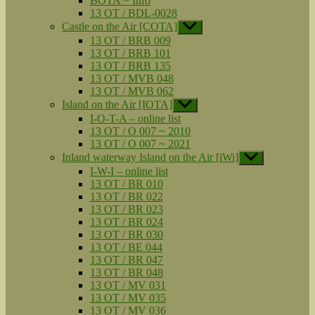
BOTA ~ Info
13 OT / BDL-0028
Castle on the Air [COTA]
Untermenü
anzeigen
13 OT / BRB 009
13 OT / BRB 101
13 OT / BRB 135
13 OT / MVB 048
13 OT / MVB 062
Island on the Air [IOTA]
Untermenü
anzeigen
I-O-T-A – online list
13 OT / O 007 ~ 2010
13 OT / O 007 ~ 2021
Inland waterway Island on the Air [iWi]
Untermenü
anzeigen
I-W-I – online list
13 OT / BR 010
13 OT / BR 022
13 OT / BR 023
13 OT / BR 024
13 OT / BR 030
13 OT / BE 044
13 OT / BR 047
13 OT / BR 048
13 OT / MV 031
13 OT / MV 035
13 OT / MV 036