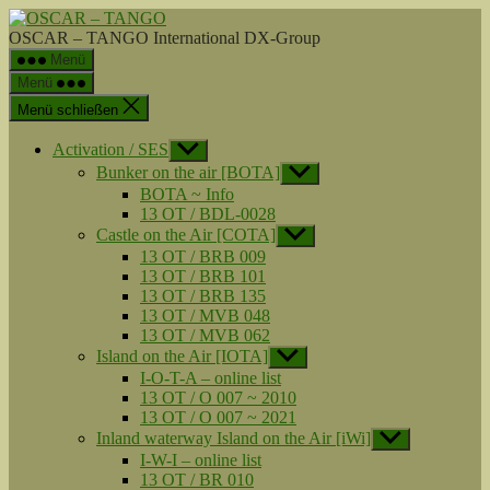
Zum
OSCAR
Inhalt
-
OSCAR – TANGO International DX-Group
springen
TANGO
Menü
Menü
Menü schließen
Activation / SES
Untermenü
anzeigen
Bunker on the air [BOTA]
Untermenü
anzeigen
BOTA ~ Info
13 OT / BDL-0028
Castle on the Air [COTA]
Untermenü
anzeigen
13 OT / BRB 009
13 OT / BRB 101
13 OT / BRB 135
13 OT / MVB 048
13 OT / MVB 062
Island on the Air [IOTA]
Untermenü
anzeigen
I-O-T-A – online list
13 OT / O 007 ~ 2010
13 OT / O 007 ~ 2021
Inland waterway Island on the Air [iWi]
Untermenü
anzeigen
I-W-I – online list
13 OT / BR 010