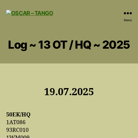
OSCAR
Menü
-
TANGO
Log ~ 13 OT / HQ ~ 2025
19.07.2025
50EK/HQ
1AT086
93RC010
1WM009