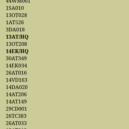
44WM001
1SA010
13OT028
1AT526
3DA018
13AT/HQ
13OT208
14EK/HQ
30AT349
14EK034
26AT016
14VD163
14DA020
14AT206
14AT149
29CD001
26TC383
26AT033