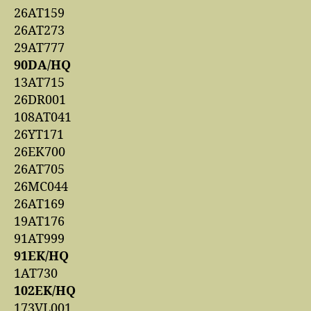
26AT159
26AT273
29AT777
90DA/HQ
13AT715
26DR001
108AT041
26YT171
26EK700
26AT705
26MC044
26AT169
19AT176
91AT999
91EK/HQ
1AT730
102EK/HQ
173VL001