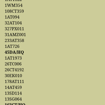
1WM354
108CT359
1AT094
32AT104
327PX011
31AMZ001
233AT358
1AT726
45DA/HQ
1AT1973
26TC006
26CT4192
30EK010
178AT111
14AT459
13SD114
13SG064