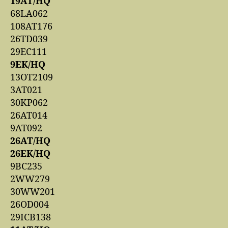
19AT/HQ
68LA062
108AT176
26TD039
29EC111
9EK/HQ
13OT2109
3AT021
30KP062
26AT014
9AT092
26AT/HQ
26EK/HQ
9BC235
2WW279
30WW201
26OD004
29ICB138