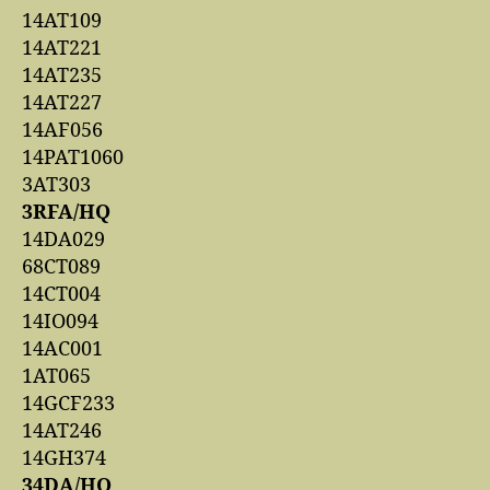
14AT109
14AT221
14AT235
14AT227
14AF056
14PAT1060
3AT303
3RFA/HQ
14DA029
68CT089
14CT004
14IO094
14AC001
1AT065
14GCF233
14AT246
14GH374
34DA/HQ