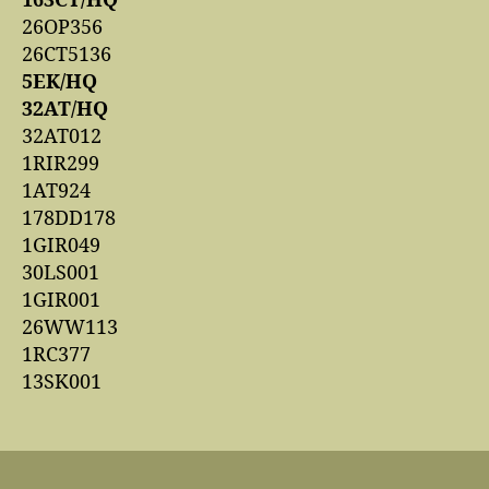
163CT/HQ
26OP356
26CT5136
5EK/HQ
32AT/HQ
32AT012
1RIR299
1AT924
178DD178
1GIR049
30LS001
1GIR001
26WW113
1RC377
13SK001