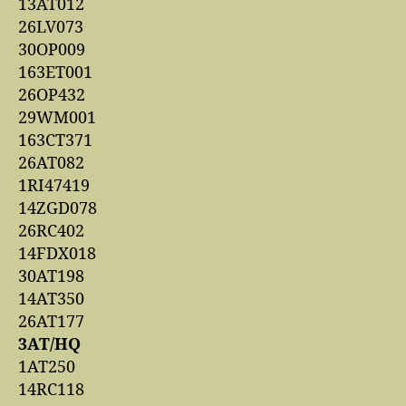
13AT012
26LV073
30OP009
163ET001
26OP432
29WM001
163CT371
26AT082
1RI47419
14ZGD078
26RC402
14FDX018
30AT198
14AT350
26AT177
3AT/HQ
1AT250
14RC118