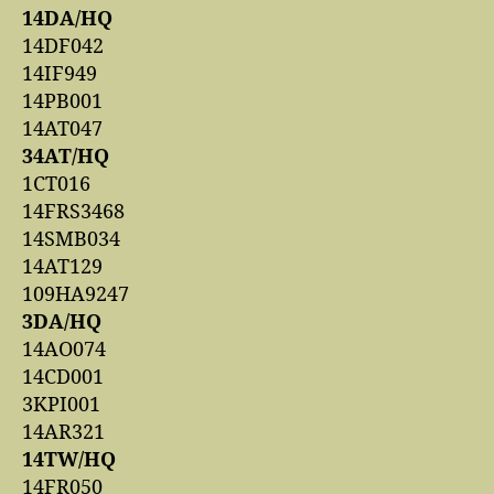
14DA/HQ
14DF042
14IF949
14PB001
14AT047
34AT/HQ
1CT016
14FRS3468
14SMB034
14AT129
109HA9247
3DA/HQ
14AO074
14CD001
3KPI001
14AR321
14TW/HQ
14FR050