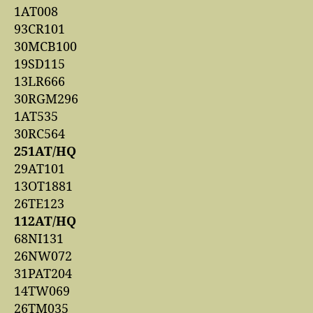
1AT008
93CR101
30MCB100
19SD115
13LR666
30RGM296
1AT535
30RC564
251AT/HQ
29AT101
13OT1881
26TE123
112AT/HQ
68NI131
26NW072
31PAT204
14TW069
26TM035