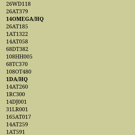
26WD118
26AT379
14OMEGA/HQ
26AT185
1AT1322
14AT058
68DT382
108HH005
68TC370
108OT480
1DA/HQ
14AT260
1RC300
14DJ001
31LR001
165AT017
14AT259
1AT591