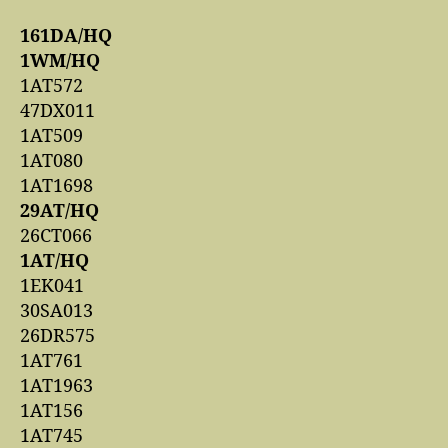
161DA/HQ
1WM/HQ
1AT572
47DX011
1AT509
1AT080
1AT1698
29AT/HQ
26CT066
1AT/HQ
1EK041
30SA013
26DR575
1AT761
1AT1963
1AT156
1AT745