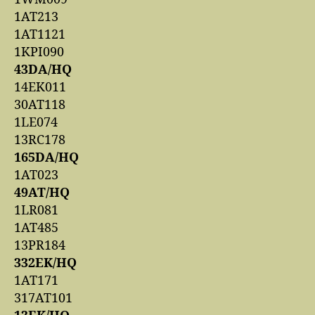
1AT213
1AT1121
1KPI090
43DA/HQ
14EK011
30AT118
1LE074
13RC178
165DA/HQ
1AT023
49AT/HQ
1LR081
1AT485
13PR184
332EK/HQ
1AT171
317AT101