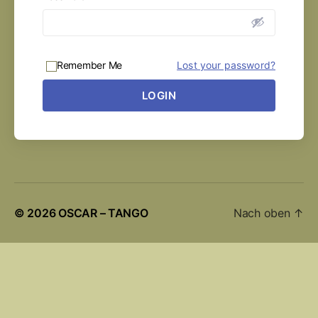
Remember Me
Lost your password?
LOGIN
© 2026
OSCAR – TANGO
Nach oben
↑