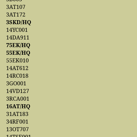
3AT107
3AT172
3SKD/HQ
14YC001
14DA911
75EK/HQ
55EK/HQ
55EK010
14AT612
14RC018
3GO001
14VD127
3RCA001
16AT/HQ
31AT183
34RF001
13OT707