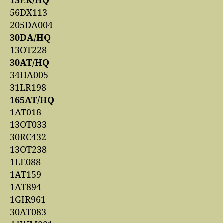
13EK/HQ
56DX113
205DA004
30DA/HQ
13OT228
30AT/HQ
34HA005
31LR198
165AT/HQ
1AT018
13OT033
30RC432
13OT238
1LE088
1AT159
1AT894
1GIR961
30AT083