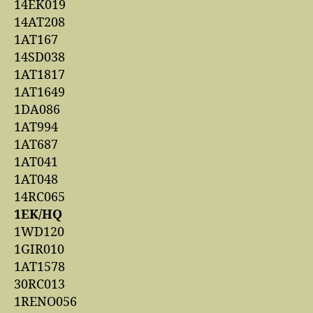
14EK019
14AT208
1AT167
14SD038
1AT1817
1AT1649
1DA086
1AT994
1AT687
1AT041
1AT048
14RC065
1EK/HQ
1WD120
1GIR010
1AT1578
30RC013
1RENO056