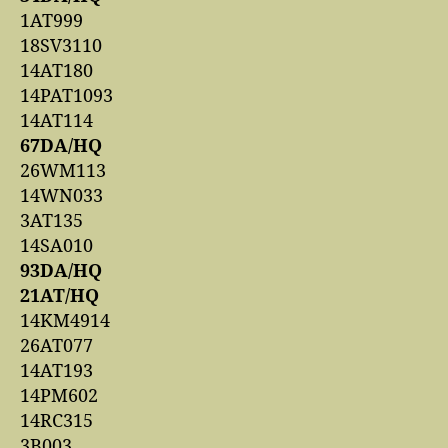
1AT999
18SV3110
14AT180
14PAT1093
14AT114
67DA/HQ
26WM113
14WN033
3AT135
14SA010
93DA/HQ
21AT/HQ
14KM4914
26AT077
14AT193
14PM602
14RC315
3B003