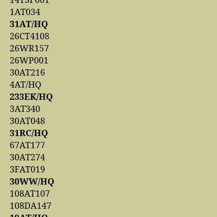
14TSF001
1AT034
31AT/HQ
26CT4108
26WR157
26WP001
30AT216
4AT/HQ
233EK/HQ
3AT340
30AT048
31RC/HQ
67AT177
30AT274
3FAT019
30WW/HQ
108AT107
108DA147