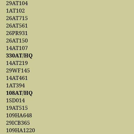
29AT104
1AT102
26AT715
26AT561
26PR931
26AT150
14AT107
330AT/HQ
14AT219
29WF145
14AT461
1AT394
108AT/HQ
1SD014
19AT515
109HA648
29ICB365
109HA1220