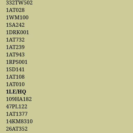
332TW502
1AT028
1WM100
1SA242
1DRK001
1AT732
1AT239
1AT943
1RPS001
1SD141
1AT108
1AT010
1LE/HQ
109HA182
47PL122
1AT1377
14KM8310
26AT352