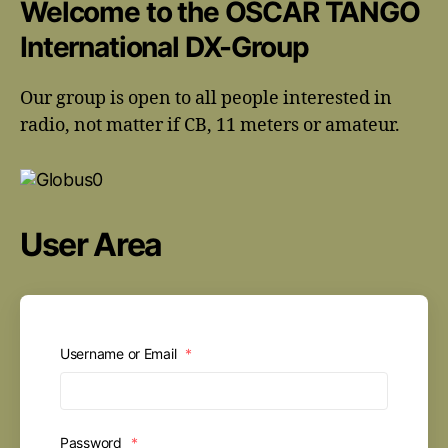
Welcome to the OSCAR TANGO
International DX-Group
Our group is open to all people interested in
radio, not matter if CB, 11 meters or amateur.
User Area
Username or Email
*
Password
*