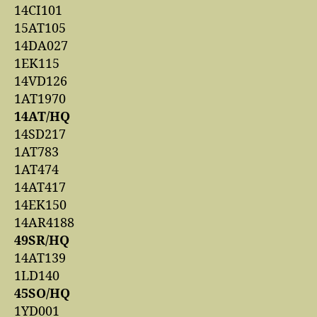
14CI101
15AT105
14DA027
1EK115
14VD126
1AT1970
14AT/HQ
14SD217
1AT783
1AT474
14AT417
14EK150
14AR4188
49SR/HQ
14AT139
1LD140
45SO/HQ
1YD001