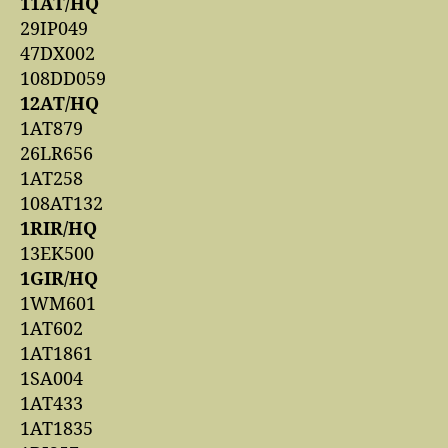
11AT/HQ
29IP049
47DX002
108DD059
12AT/HQ
1AT879
26LR656
1AT258
108AT132
1RIR/HQ
13EK500
1GIR/HQ
1WM601
1AT602
1AT1861
1SA004
1AT433
1AT1835