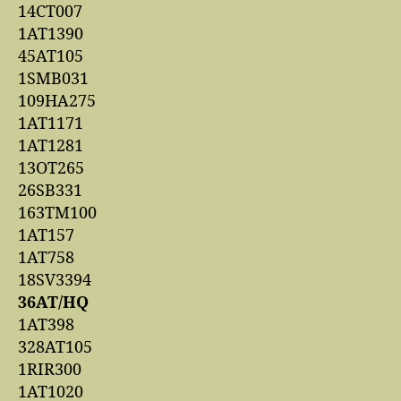
14CT007
1AT1390
45AT105
1SMB031
109HA275
1AT1171
1AT1281
13OT265
26SB331
163TM100
1AT157
1AT758
18SV3394
36AT/HQ
1AT398
328AT105
1RIR300
1AT1020