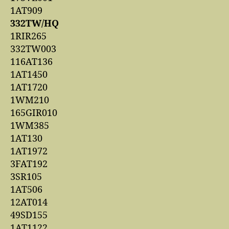
1AT909
332TW/HQ
1RIR265
332TW003
116AT136
1AT1450
1AT1720
1WM210
165GIR010
1WM385
1AT130
1AT1972
3FAT192
3SR105
1AT506
12AT014
49SD155
1AT1122